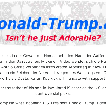
Geiseln in der Gewalt der Hamas befinden. Nach der Waffenr
en fr den Gazastreifen. Mit einem Video wendet sich die Ha
ntnio Costa verbringen ihren ersten Arbeitstag in Kiew. De
 auch ein Zeichen der Nervositt wegen des Wahlsiegs von 
officials Costa, Kallas, Kos kick off mandate with support v
the father of his son-in-law, Jared Kushner as the U.S. am
controversial picks.
accomplish what incoming U.S. President Donald Trump is dem