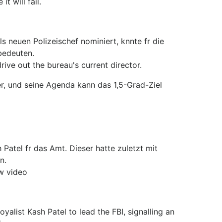
t will fail.
s neuen Polizeischef nominiert, knnte fr die
bedeuten.
rive out the bureau's current director.
er, und seine Agenda kann das 1,5-Grad-Ziel
Patel fr das Amt. Dieser hatte zuletzt mit
n.
w video
alist Kash Patel to lead the FBI, signalling an