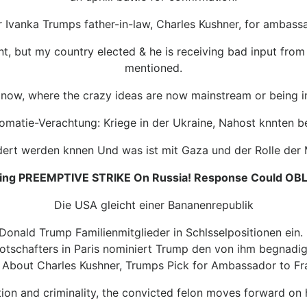
Ivanka Trumps father-in-law, Charles Kushner, for ambas
t, but my country elected & he is receiving bad input from 
mentioned.
ht now, where the crazy ideas are now mainstream or being 
lomatie-Verachtung: Kriege in der Ukraine, Nahost knnten 
ndert werden knnen Und was ist mit Gaza und der Rolle der M
ing PREEMPTIVE STRIKE On Russia! Response Could OB
Die USA gleicht einer Bananenrepublik
 Donald Trump Familienmitglieder in Schlsselpositionen ein. 
otschafters in Paris nominiert Trump den von ihm begnadig
About Charles Kushner, Trumps Pick for Ambassador to Fran
tion and criminality, the convicted felon moves forward on 