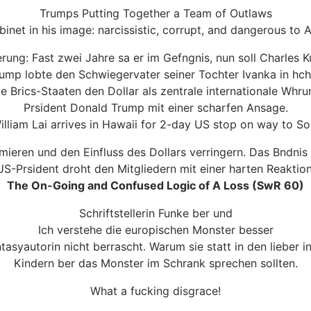
Trumps Putting Together a Team of Outlaws
abinet in his image: narcissistic, corrupt, and dangerous to 
erung: Fast zwei Jahre sa er im Gefngnis, nun soll Charles
ump lobte den Schwiegervater seiner Tochter Ivanka in hch
 Brics-Staaten den Dollar als zentrale internationale Whru
Prsident Donald Trump mit einer scharfen Ansage.
lliam Lai arrives in Hawaii for 2-day US stop on way to So
ieren und den Einfluss des Dollars verringern. Das Bndnis
US-Prsident droht den Mitgliedern mit einer harten Reaktion
The On-Going and Confused Logic of A Loss (SwR 60)
Schriftstellerin Funke ber und
Ich verstehe die europischen Monster besser
tasyautorin nicht berrascht. Warum sie statt in den lieber
Kindern ber das Monster im Schrank sprechen sollten.
What a fucking disgrace!