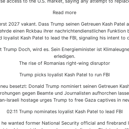
ose access to the U.S. market, saying any attempt to replace i
Read more
 erst 2027 vakant. Dass Trump seinen Getreuen Kash Patel al
hrde einen Rckbau ihrer nachrichtendienstlichen Funktion 
oyalist Kash Patel to lead the FBI, signaling his intent to d
t Trump Doch, wird es. Sein Energieminister ist Klimaleugn
erledigen.
The rise of Romanias right-wing disruptor
Trump picks loyalist Kash Patel to run FBI
neu besetzt: Donald Trump nominiert seinen Getreuen Kash 
rohungen gegen Beamte und Journalisten aufhorchen lasse
an-Israeli hostage urges Trump to free Gaza captives in ne
02:11 Trump nominates loyalist Kash Patel to lead FBI
e wanted former National Security official and firebrand loy