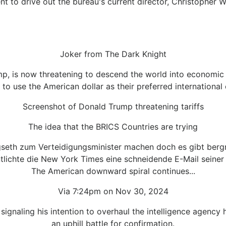
ent to drive out the bureau's current director, Christopher W
Joker from The Dark Knight
mp, is now threatening to descend the world into economic
 to use the American dollar as their preferred international 
Screenshot of Donald Trump threatening tariffs
The idea that the BRICS Countries are trying
seth zum Verteidigungsminister machen doch es gibt berg
ntlichte die New York Times eine schneidende E-Mail seiner 
The American downward spiral continues...
Via 7:24pm on Nov 30, 2024
 signaling his intention to overhaul the intelligence agency 
an uphill battle for confirmation.