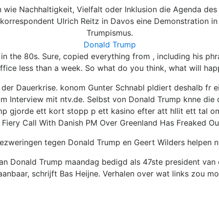
ie Nachhaltigkeit, Vielfalt oder Inklusion die Agenda des
efkorrespondent Ulrich Reitz in Davos eine Demonstration
Trumpismus.
Donald Trump
 in the 80s. Sure, copied everything from , including his p
n office less than a week. So what do you think, what will ha
n der Dauerkrise. konom Gunter Schnabl pldiert deshalb fr e
 im Interview mit ntv.de. Selbst von Donald Trump knne die d
gjorde ett kort stopp p ett kasino efter att hllit ett tal om
Fiery Call With Danish PM Over Greenland Has Freaked O
ezweringen tegen Donald Trump en Geert Wilders helpen n
d van Donald Trump maandag bedigd als 47ste president van
anbaar, schrijft Bas Heijne. Verhalen over wat links zou m