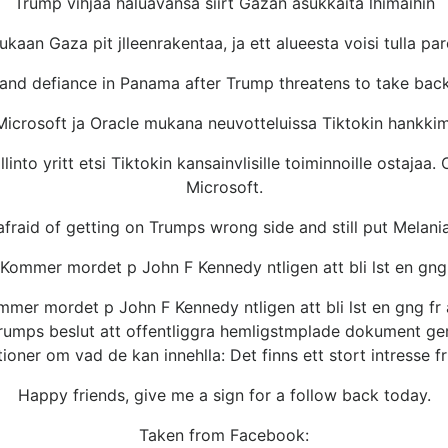
Trump vihjaa haluavansa siirt Gazan asukkaita lhimaihin
aan Gaza pit jlleenrakentaa, ja ett alueesta voisi tulla p
and defiance in Panama after Trump threatens to take bac
Microsoft ja Oracle mukana neuvotteluissa Tiktokin hankkim
to yritt etsi Tiktokin kansainvlisille toiminnoille ostajaa.
Microsoft.
fraid of getting on Trumps wrong side and still put Melania
ommer mordet p John F Kennedy ntligen att bli lst en gng 
mer mordet p John F Kennedy ntligen att bli lst en gng fr 
rumps beslut att offentliggra hemligstmplade dokument ger
ioner om vad de kan innehlla: Det finns ett stort intresse fr
Happy friends, give me a sign for a follow back today.
Taken from Facebook: