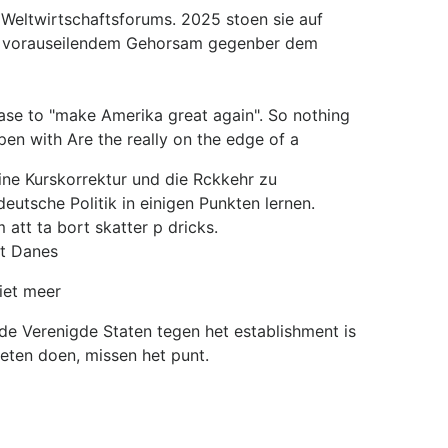
 Weltwirtschaftsforums. 2025 stoen sie auf
 in vorauseilendem Gehorsam gegenber dem
hrase to "make Amerika great again". So nothing
ppen with Are the really on the edge of a
ine Kurskorrektur und die Rckkehr zu
eutsche Politik in einigen Punkten lernen.
 att ta bort skatter p dricks.
ut Danes
iet meer
 de Verenigde Staten tegen het establishment is
oeten doen, missen het punt.