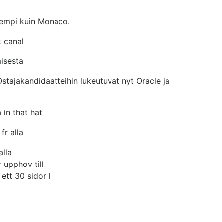
arempi kuin Monaco.
k canal
isesta
 Ostajakandidaatteihin lukeutuvat nyt Oracle ja
 in that hat
fr alla
alla
 upphov till
 ett 30 sidor l