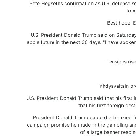
Pete Hegseths confirmation as U.S. defense se
to m
Best hope: E
U.S. President Donald Trump said on Saturday
app's future in the next 30 days. "I have spoke
Tensions ris
Yhdysvaltain pre
U.S. President Donald Trump said that his first
that his first foreign des
President Donald Trump capped a frenzied fir
campaign promise he made in the gambling and 
of a large banner readi