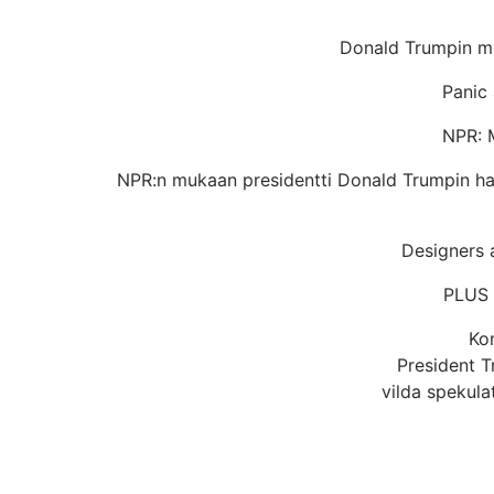
Donald Trumpin muk
Panic 
NPR: 
NPR:n mukaan presidentti Donald Trumpin hallin
Designers a
PLUS K
Kom
President T
vilda spekulat