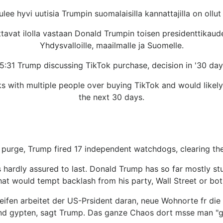
ulee hyvi uutisia Trumpin suomalaisilla kannattajilla on ollut
ttavat ilolla vastaan Donald Trumpin toisen presidenttikaud
Yhdysvalloille, maailmalle ja Suomelle.
5:31 Trump discussing TikTok purchase, decision in '30 day
s with multiple people over buying TikTok and would likely 
the next 30 days.
t purge, Trump fired 17 independent watchdogs, clearing the
ardly assured to last. Donald Trump has so far mostly stuc
hat would tempt backlash from his party, Wall Street or bot
ifen arbeitet der US-Prsident daran, neue Wohnorte fr die 
nd gypten, sagt Trump. Das ganze Chaos dort msse man "gr