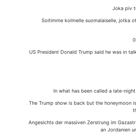
Joka piv t
Soitimme kolmelle suomalaiselle, jotka o
0
US President Donald Trump said he was in talk
In what has been called a late-nigh
The Trump show is back but the honeymoon is h
t
Angesichts der massiven Zerstrung im Gazastre
an Jordanien u