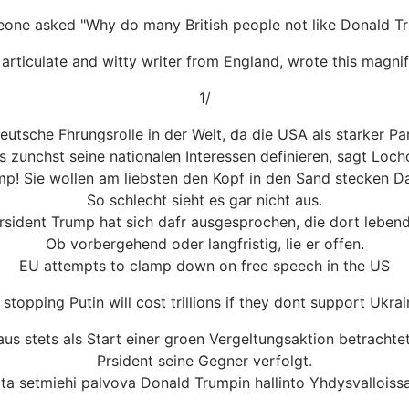
one asked "Why do many British people not like Donald T
articulate and witty writer from England, wrote this magni
1/
eutsche Fhrungsrolle in der Welt, da die USA als starker Pa
 zunchst seine nationalen Interessen definieren, sagt Locho
mp! Sie wollen am liebsten den Kopf in den Sand stecken Das
So schlecht sieht es gar nicht aus.
Prsident Trump hat sich dafr ausgesprochen, die dort leben
Ob vorbergehend oder langfristig, lie er offen.
EU attempts to clamp down on free speech in the US
 stopping Putin will cost trillions if they dont support Ukr
s stets als Start einer groen Vergeltungsaktion betrachte
Prsident seine Gegner verfolgt.
aita setmiehi palvova Donald Trumpin hallinto Yhdysvalloissa