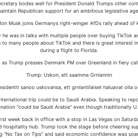
cretary bodes well for President Donald Trumps other contro
aintain Republican support for an ambitious legislative ag
lon Musk joins Germanys right-winger AfDs rally ahead of 
 he was in talks with multiple people over buying TikTok an
n to many people about TikTok and there is great interest i
during a flight to Florida.
e as Trump presses Denmark PM over Greenland in fiery ca
Trump: Uskon, ett saamme Grnlannin
sidentti sanoo uskovansa, ett grnlantilaiset haluavat olla 
 international trip could be to Saudi Arabia. Speaking to re
tination "could be Saudi Arabia" even though traditionally U.S
st week back in office with a stop in Las Vegas on Saturda
hospitality hub. Trump took the stage before cheering supp
ng "No Tax on Tips" and said economic confidence was soari