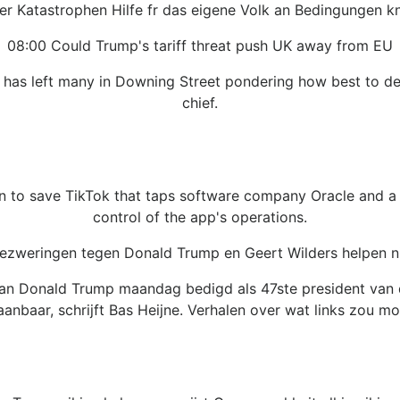
er Katastrophen Hilfe fr das eigene Volk an Bedingungen kn
08:00 Could Trump's tariff threat push UK away from EU
 has left many in Downing Street pondering how best to de
chief.
n to save TikTok that taps software company Oracle and a g
control of the app's operations.
ezweringen tegen Donald Trump en Geert Wilders helpen n
d van Donald Trump maandag bedigd als 47ste president van
anbaar, schrijft Bas Heijne. Verhalen over wat links zou m